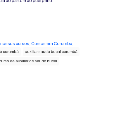
a ao parto e ao puerpério.
 nossos cursos
,
Cursos em Corumbá
,
b corumbá
auxiliar saude bucal corumbá
curso de auxiliar de saúde bucal