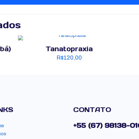
ados
bá)
Tanatopraxia
R$
120,00
NKS
CONTATO
+55 (67) 98138-0
me
sos