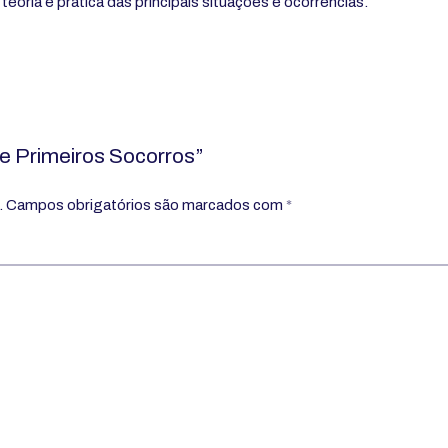
eoria e prática das principais situações e ocorrências.
de Primeiros Socorros”
.
Campos obrigatórios são marcados com
*