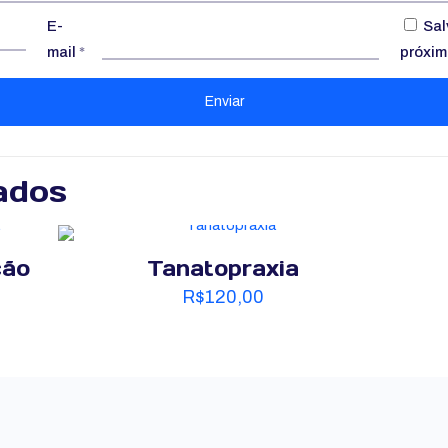
E-
Sal
mail
*
próxim
ados
ção
Tanatopraxia
R$
120,00