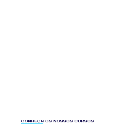
Parcelamento Próprio
Mensalidades que cabem no seu bolso sem
comprometer o seu orçamento.
Mercado de trabalho
O Curso da Saúde indica os alunos às Clinicas,
Laboratórios e Instituições parceiras.
CONHEÇA OS NOSSOS CURSOS